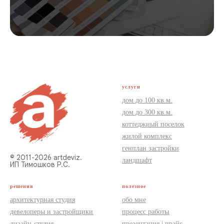
услуги
дом до 100 кв.м.
дом до 300 кв.м.
коттеджный поселок
жилой комплекс
генплан застройки
© 2011-2026 artdeviz.
ландшафт
ИП Тимошков Р.С.
решения
полезное
архитектурная студия
обо мне
девелоперы и застройщики
процесс работы
дизайн-студия
презентация | прайс