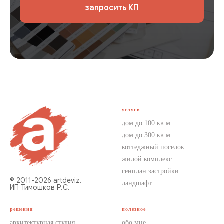
запросить КП
услуги
дом до 100 кв.м.
дом до 300 кв.м.
коттеджный поселок
жилой комплекс
генплан застройки
© 2011-2026 artdeviz.
ландшафт
ИП Тимошков Р.С.
решения
полезное
архитектурная студия
обо мне