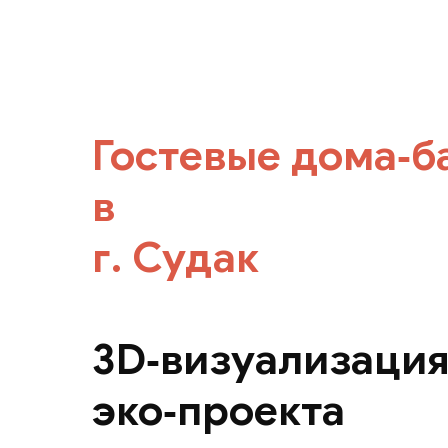
Гостевые дома‑б
в
г. Судак
3D‑визуализаци
эко‑проекта