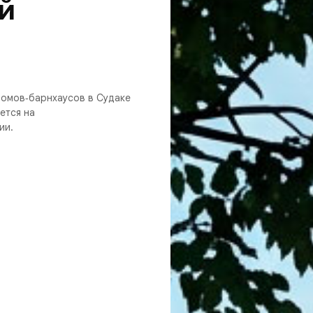
й
домов‑барнхаусов в Судаке
ется на
ии.