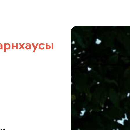
арнхаусы
я