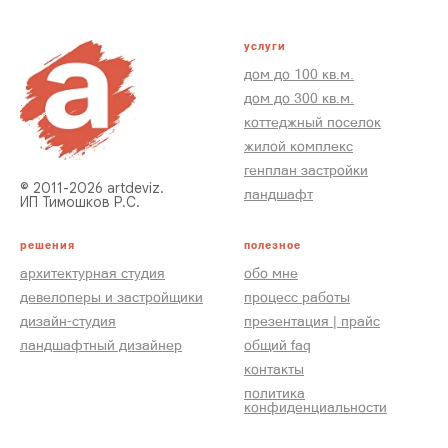
услуги
дом до 100 кв.м.
дом до 300 кв.м.
коттеджный поселок
жилой комплекс
генплан застройки
© 2011-2026 artdeviz.
ландшафт
ИП Тимошков Р.С.
решения
полезное
архитектурная студия
обо мне
девелоперы и застройщики
процесс работы
дизайн-студия
презентация | прайс
ландшафтный дизайнер
общий faq
контакты
политика
конфиденциальности