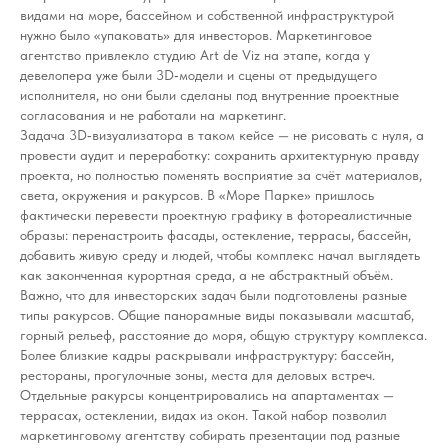
видами на море, бассейном и собственной инфраструктурой
нужно было «упаковать» для инвесторов. Маркетинговое
агентство привлекло студию Art de Viz на этапе, когда у
девелопера уже были 3D‑модели и сцены от предыдущего
исполнителя, но они были сделаны под внутренние проектные
согласования и не работали на маркетинг.
Задача 3D‑визуализатора в таком кейсе — не рисовать с нуля, а
провести аудит и переработку: сохранить архитектурную правду
проекта, но полностью поменять восприятие за счёт материалов,
света, окружения и ракурсов. В «Море Парке» пришлось
фактически перевести проектную графику в фотореалистичные
образы: перенастроить фасады, остекление, террасы, бассейн,
добавить живую среду и людей, чтобы комплекс начал выглядеть
как законченная курортная среда, а не абстрактный объём.
Важно, что для инвесторских задач были подготовлены разные
типы ракурсов. Общие панорамные виды показывали масштаб,
горный рельеф, расстояние до моря, общую структуру комплекса.
Более близкие кадры раскрывали инфраструктуру: бассейн,
рестораны, прогулочные зоны, места для деловых встреч.
Отдельные ракурсы концентрировались на апартаментах —
террасах, остеклении, видах из окон. Такой набор позволил
маркетинговому агентству собирать презентации под разные