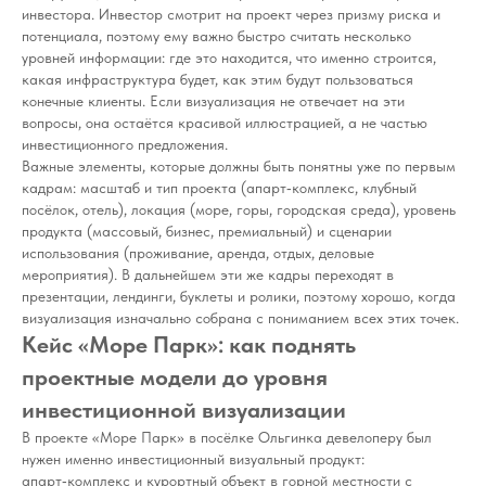
инвестора. Инвестор смотрит на проект через призму риска и
потенциала, поэтому ему важно быстро считать несколько
уровней информации: где это находится, что именно строится,
какая инфраструктура будет, как этим будут пользоваться
конечные клиенты. Если визуализация не отвечает на эти
вопросы, она остаётся красивой иллюстрацией, а не частью
инвестиционного предложения.
Важные элементы, которые должны быть понятны уже по первым
кадрам: масштаб и тип проекта (апарт‑комплекс, клубный
посёлок, отель), локация (море, горы, городская среда), уровень
продукта (массовый, бизнес, премиальный) и сценарии
использования (проживание, аренда, отдых, деловые
мероприятия). В дальнейшем эти же кадры переходят в
презентации, лендинги, буклеты и ролики, поэтому хорошо, когда
визуализация изначально собрана с пониманием всех этих точек.
Кейс «Море Парк»: как поднять
проектные модели до уровня
инвестиционной визуализации
В проекте «Море Парк» в посёлке Ольгинка девелоперу был
нужен именно инвестиционный визуальный продукт:
апарт‑комплекс и курортный объект в горной местности с