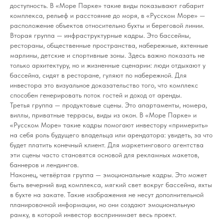
доступность. В «Море Парке» такие виды показывают габарит
комплекса, рельеф и расстояние до моря, в «Русском Море» —
расположение объектов относительно бухты и береговой линии.
Вторая группа — инфраструктурные кадры. Это бассейны,
рестораны, общественные пространства, набережные, яхтенные
марлины, детские и спортивные зоны. Здесь важно показать не
только архитектуру, но и жизненные сценарии: люди отдыхают у
бассейна, сидят в ресторане, гуляют по набережной. Для
инвестора это визуальное доказательство того, что комплекс
способен генерировать поток гостей и доход от аренды.
Третья группа — продуктовые сцены. Это апартаменты, номера,
виллы, приватные террасы, виды из окон. В «Море Парке» и
«Русском Море» такие кадры помогают инвестору «примерить»
на себя роль будущего владельца или арендатора: увидеть, за что
будет платить конечный клиент. Для маркетингового агентства
эти сцены часто становятся основой для рекламных макетов,
баннеров и лендингов.
Наконец, четвёртая группа — эмоциональные кадры. Это может
быть вечерний вид комплекса, мягкий свет вокруг бассейна, яхты
в бухте на закате. Такие изображения не несут дополнительной
планировочной информации, но они создают эмоциональную
рамку, в которой инвестор воспринимает весь проект.