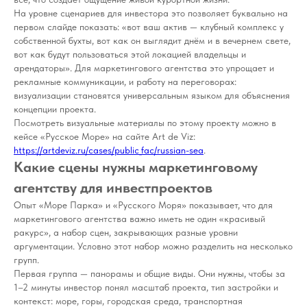
На уровне сценариев для инвестора это позволяет буквально на
первом слайде показать: «вот ваш актив — клубный комплекс у
собственной бухты, вот как он выглядит днём и в вечернем свете,
вот как будут пользоваться этой локацией владельцы и
арендаторы». Для маркетингового агентства это упрощает и
рекламные коммуникации, и работу на переговорах:
визуализации становятся универсальным языком для объяснения
концепции проекта.
Посмотреть визуальные материалы по этому проекту можно в
кейсе «Русское Море» на сайте Art de Viz:
https://artdeviz.ru/cases/public_fac/russian-sea
.
Какие сцены нужны маркетинговому
агентству для инвестпроектов
Опыт «Море Парка» и «Русского Моря» показывает, что для
маркетингового агентства важно иметь не один «красивый
ракурс», а набор сцен, закрывающих разные уровни
аргументации. Условно этот набор можно разделить на несколько
групп.
Первая группа — панорамы и общие виды. Они нужны, чтобы за
1–2 минуты инвестор понял масштаб проекта, тип застройки и
контекст: море, горы, городская среда, транспортная