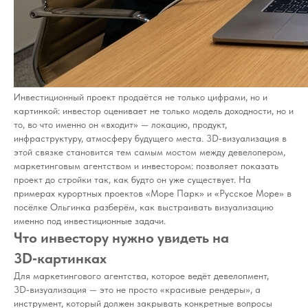
Инвестиционный проект продаётся не только цифрами, но и
картинкой: инвестор оценивает не только модель доходности, но и
то, во что именно он «входит» — локацию, продукт,
инфраструктуру, атмосферу будущего места. 3D‑визуализация в
этой связке становится тем самым мостом между девелопером,
маркетинговым агентством и инвестором: позволяет показать
проект до стройки так, как будто он уже существует. На
примерах курортных проектов «Море Парк» и «Русское Море» в
посёлке Ольгинка разберём, как выстраивать визуализацию
именно под инвестиционные задачи.
Что инвестору нужно увидеть на
3D‑картинках
Для маркетингового агентства, которое ведёт девелопмент,
3D‑визуализация — это не просто «красивые рендеры», а
инструмент, который должен закрывать конкретные вопросы