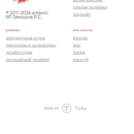
жилой комплекс
генплан застройки
© 2011-2026 artdeviz.
ландшафт
ИП Тимошков Р.С.
решения
мои каналы
архитектурная студия
telegram
девелоперы и застройщики
max
дизайн-студия
tenchat
ландшафтный дизайнер
канал vk
Tilda
Made on