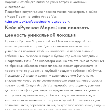
форматы: от общего питча до узких встреч с частными
инвесторами.
Подробнее визуализации проекта можно посмотреть в кейсе
«Море Парк» на сайте Art de Viz:
https://artdeviz.ru/cases/public_fac/sea-park
.
Кейс «Русское Море»: как показать
ценность уникальной локации
Проект «Русское Море» в той же Ольгинке — другой тип
инвестиционной истории. Здесь ключевым активом была
уникальная локация: клубный комплекс на первой линии с
собственным выходом к морю и бухтой, где можно заходить и
швартовать яхты. Для инвестора именно это отличие от типичных
прибрежных объектов становилось основным аргументом: не
просто «что‑то у моря», а клубный продукт у собственной бухты.
Исходные 3D‑модели зданий у девелопера уже были, но их
визуальное качество не соответствовало задачам инвесторских
презентаций. Студия Art de Viz переработала модели, усилила
детализацию фасадов, перераспределила акценты в сценах и
настроила окружение так, чтобы в каждом ключевом кадре
читалась связь комплекса с морем и бухтой. На визуализациях
появились яхты, береговая линия, аккуратное озеленение, люди —
всё, что создаёт ощущение живой курортной жизни.