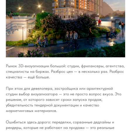
Рынок 3D‑визуализации большой: студии, фрилансеры, агентства,
специалисты на биржах. Разброс цен — в несколько раз. Разброс
качества — ещё больше.
При этом для девелопера, застройщика или архитектурной
студии выбор визуализатора — это не просто вопрос вкуса. Это
решение, от которого зависят сроки запуска продаж,
убедительность тендерной документации и качество
маркетинговых материалов.
Ошибиться здесь дорого: переделки, сорванные дедлайны и
рендеры, которые не работают на продажи — это реальные