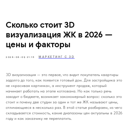
Сколько стоит 3D
визуализация ЖК в 2026 —
цены и факторы
МАРКЕТИНГ С 3D
2026-06-09 21:15
3D визуализация — это первое, что видит покупатель квартиры
задолго до того, как появится готовый дом. Для застройщика это
не «красивая картинка», а инструмент продаж, который
начинает работать на этапе котлована. Но как только речь
заходит о бюджете, возникает закономерный вопрос: сколько это
стоит и почему две студии за один и тот же ЖК называют цены,
отличающиеся в несколько раз. В этой статье разбираем, из чего
складывается стоимость, какие диапазоны цен актуальны в 2026
году и как заказчику не переплатить.