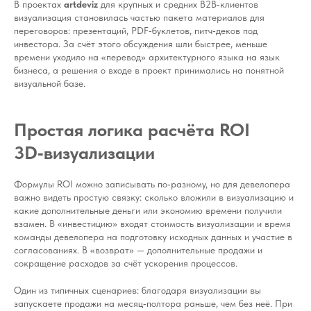
В проектах
artdeviz
для крупных и средних B2B‑клиентов
визуализация становилась частью пакета материалов для
переговоров: презентаций, PDF‑буклетов, питч‑деков под
инвестора. За счёт этого обсуждения шли быстрее, меньше
времени уходило на «перевод» архитектурного языка на язык
бизнеса, а решения о входе в проект принимались на понятной
визуальной базе.
Простая логика расчёта ROI
3D‑визуализации
Формулы ROI можно записывать по‑разному, но для девелопера
важно видеть простую связку: сколько вложили в визуализацию и
какие дополнительные деньги или экономию времени получили
взамен. В «инвестицию» входят стоимость визуализации и время
команды девелопера на подготовку исходных данных и участие в
согласованиях. В «возврат» — дополнительные продажи и
сокращение расходов за счёт ускорения процессов.
Один из типичных сценариев: благодаря визуализации вы
запускаете продажи на месяц‑полтора раньше, чем без неё. При